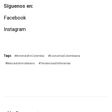
Síguenos en:
Facebook
Instagram
Tags:
#ArriendoEnColombia
#EconomíaColombiana
#MercadoInmobiliario
#TendenciasDeVivienda