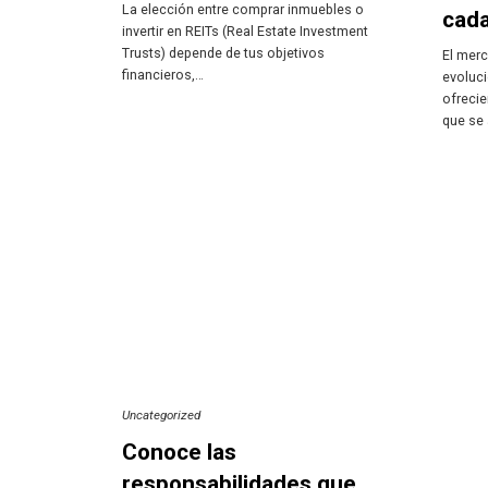
La elección entre comprar inmuebles o
cad
invertir en REITs (Real Estate Investment
Trusts) depende de tus objetivos
El merc
financieros,…
evoluci
ofrecie
que se 
Uncategorized
Conoce las
responsabilidades que