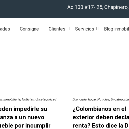
Ac 100 #17- 25, Chapinero
dades
Consigne
Clientes
Servicios
Blog inmobil
on
inmobiliaria
Noticias
Uncategorized
Economía
hogar
Noticias
Uncategoriz
den impedirle su
¿Colombianos en el
anza a un nuevo
exterior deben decla
eble por incumplir
renta? Esto dice la D