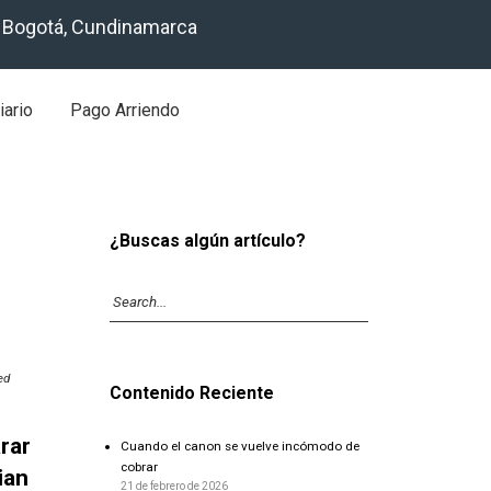
, Bogotá, Cundinamarca
iario
Pago Arriendo
¿Buscas algún artículo?
ed
Contenido Reciente
rar
Cuando el canon se vuelve incómodo de
cobrar
ian
21 de febrero de 2026