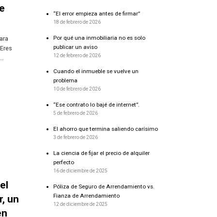
te
“El error empieza antes de firmar”
18 de febrero de 2026
Por qué una inmobiliaria no es solo
para
publicar un aviso
¿Eres
12 de febrero de 2026
?…
Cuando el inmueble se vuelve un
problema
10 de febrero de 2026
“Ese contrato lo bajé de internet”.
5 de febrero de 2026
El ahorro que termina saliendo carísimo
3 de febrero de 2026
La ciencia de fijar el precio de alquiler
perfecto
16 de diciembre de 2025
el
Póliza de Seguro de Arrendamiento vs.
Fianza de Arrendamiento
r, un
12 de diciembre de 2025
en