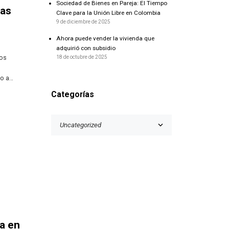
Sociedad de Bienes en Pareja: El Tiempo
ras
Clave para la Unión Libre en Colombia
9 de diciembre de 2025
Ahora puede vender la vivienda que
adquirió con subsidio
los
18 de octubre de 2025
s
do a…
Categorías
da en