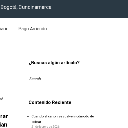
, Bogotá, Cundinamarca
iario
Pago Arriendo
¿Buscas algún artículo?
ed
Contenido Reciente
rar
Cuando el canon se vuelve incómodo de
cobrar
ian
21 de febrero de 2026