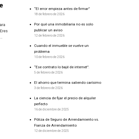
te
“El error empieza antes de firmar”
18 de febrero de 2026
Por qué una inmobiliaria no es solo
para
publicar un aviso
¿Eres
12 de febrero de 2026
?…
Cuando el inmueble se vuelve un
problema
10 de febrero de 2026
“Ese contrato lo bajé de internet”.
5 de febrero de 2026
El ahorro que termina saliendo carísimo
3 de febrero de 2026
La ciencia de fijar el precio de alquiler
perfecto
16 de diciembre de 2025
Póliza de Seguro de Arrendamiento vs.
Fianza de Arrendamiento
12 de diciembre de 2025